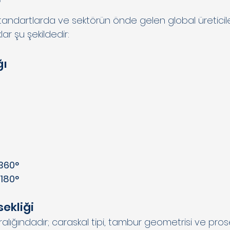
r
andartlarda ve sektörün önde gelen global üreticile
lar şu şekildedir:
ğı
 360°
 180°
ekliği
ralığındadır; caraskal tipi, tambur geometrisi ve pros