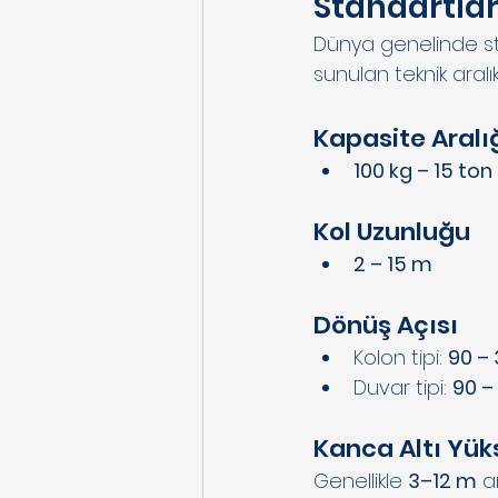
Standartla
Dünya genelinde st
sunulan teknik aralık
Kapasite Aralı
100 kg – 15 ton
Kol Uzunluğu
2 – 15 m
Dönüş Açısı
Kolon tipi: 
90 –
Duvar tipi: 
90 –
Kanca Altı Yüks
Genellikle 
3–12 m
 a