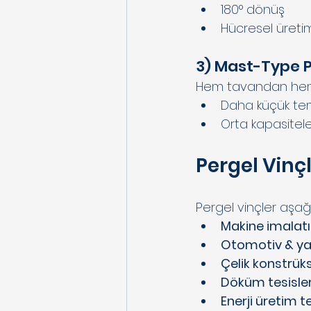
180° dönüş
Hücresel üreti
3) Mast-Type P
Hem tavandan hem 
Daha küçük teme
Orta kapasite
Pergel Vinçl
Pergel vinçler aşağıd
Makine imalatı
Otomotiv & ya
Çelik konstrüks
Döküm tesisler
Enerji üretim te