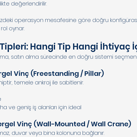
likte değerlendirilir.
inizdeki operasyon mesafesine göre doğru konfigüra
 rol oynar.
Tipleri: Hangi Tip Hangi İhtiyaç İ
ırma, satın alma sürecinde en doğru sistemi seçmenizi 
rgel Vinç (Freestanding / Pillar)
ptir, temele ankraj ile sabitlenir.
ş
e
ha ve geniş iş alanları için ideal
Pergel Vinç (Wall-Mounted / Wall Crane)
az, duvar veya bina kolonuna bağlanır.