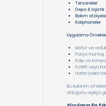
Tersaneler
Depo & lojistik
Bakım atölyele
Kalıphaneler
Uygulama Örnekler
Motor ve redü
Parça montajı
Kalıp ve kompo
Forklift veya
Hattın belirli n
Bu kullanım örnekler
olduğunu açıkça gös
Alıcıların En S