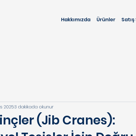
Hakkımızda
Ürünler
Satış
as 2025
3 dakikada okunur
inçler (Jib Cranes):