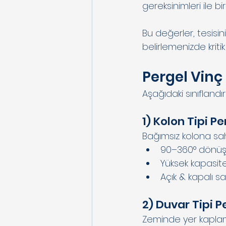
gereksinimleri ile bir
Bu değerler, tesis
belirlemenizde kritik
Pergel Vinç 
Aşağıdaki sınıfland
1) Kolon Tipi Pe
Bağımsız kolona sahi
90–360° dönü
Yüksek kapasit
Açık & kapalı sa
2) Duvar Tipi 
Zeminde yer kaplam