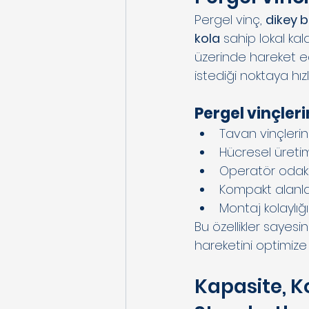
Pergel vinç, 
dikey b
kola
 sahip lokal kal
üzerinde hareket e
istediği noktaya hızlı
Pergel vinçler
Tavan vinçleri
Hücresel üretim
Operatör odaklı
Kompakt alanla
Montaj kolaylığı
Bu özellikler sayes
hareketini optimize 
Kapasite, K