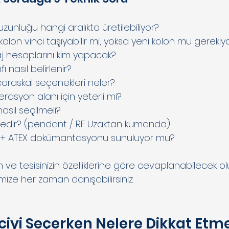
uzunluğu hangi aralıkta üretilebiliyor?
lon vinci taşıyabilir mi, yoksa yeni kolon mu gerekiy
j hesaplarını kim yapacak?
ı nasıl belirlenir?
lı caraskal seçenekleri neler?
rasyon alanı için yeterli mi?
nasıl seçilmeli?
edir? (pendant / RF Uzaktan kumanda)
izi + ATEX dokümantasyonu sunuluyor mu?
 ve tesisinizin özelliklerine göre cevaplanabilecek olup i
mize her zaman danışabilirsiniz.
ciyi Seçerken Nelere Dikkat Etme