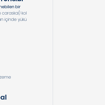
ebilen bir 
ı caraskal) kol 
n içinde yükü 
alzeme 
al 