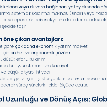
ir kolona veya duvara bağlanan, yatay eksende dön
dırma sistemidir. Kaldırma makinası (zincirli veya halatl
der ve operatör dairesel/yarım daire formundaki ala
 şekilde taşır.
in öne çıkan avantajları:
ne göre 
çok daha ekonomik
 yatırım maliyeti
 için 
en hızlı ve ergonomik çözüm
, düşük eforlu kullanım
rda bile yüksek manevra kabiliyeti
 ve düşük altyapı ihtiyacı
inde pergel vinçler, iş istasyonlarında tekrar eden m
ederek süreç sürelerini ciddi ölçüde azaltır.
ol Uzunluğu ve Dönüş Açısı: Glob