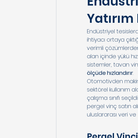
Endüstri
Yatırım
Endüstriyel tesisle
ihtiyacı ortaya çıkt
verimli çözümlerden 
alan içinde yükü hı
sistemler, tavan v
ölçüde hızlandırır
.
Otomotivden makine
sektörel kullanım a
çalışma sınıfı seçild
pergel vinç satın al
uluslararası veri ve 
Pergel Vinc