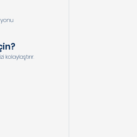
syonu 
çin?
kolaylaştırır.