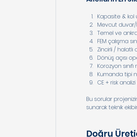
Kapasite & kol 
Mevcut duvar/ko
Temel ve ankra
FEM çalışma sınıf
Zincirli / halat
Dönüş açısı ope
Korozyon sınıfı 
Kumanda tipi n
CE + risk anal
Bu sorular projenizin
sunarak teknik ekibi
Doğru Üreti