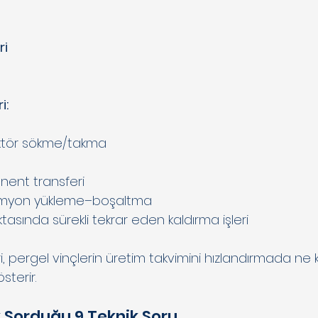
ri
i:
ktör sökme/takma
nent transferi
 kamyon yükleme–boşaltma
oktasında sürekli tekrar eden kaldırma işleri
i, pergel vinçlerin üretim takvimini hızlandırmada ne ka
terir.
ık Sorduğu 9 Teknik Soru 