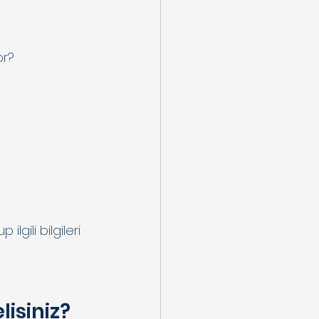
or?
lgili bilgileri 
lisiniz?