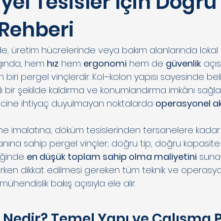
yel Tesisler İçin Doğru
 Rehberi
rde, üretim hücrelerinde veya bakım alanlarında lokal
ığında, hem 
hız
 hem 
ergonomi
 hem de 
güvenlik
 açı
biri pergel vinçlerdir. Kol–kolon yapısı sayesinde belirl
zlı bir şekilde kaldırma ve konumlandırma imkânı sağl
incine ihtiyaç duyulmayan noktalarda 
operasyonel akı
 imalatına, döküm tesislerinden tersanelere kadar 
lanına sahip pergel vinçler; doğru tip, doğru kapasit
iğinde 
en düşük toplam sahip olma maliyetini
 sunar
ırken dikkat edilmesi gereken tüm teknik ve operasyone
mühendislik bakış açısıyla ele alır.
i Nedir? Temel Yapı ve Çalışma P