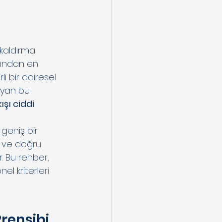
 kaldırma 
sından en 
i bir dairesel 
ayan bu 
şı ciddi 
geniş bir 
e ve doğru 
. Bu rehber, 
l kriterleri 
rensibi