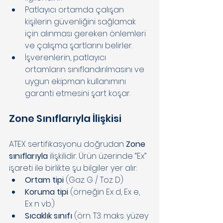
Patlayıcı ortamda çalışan 
kişilerin güvenliğini sağlamak 
için alınması gereken önlemleri 
ve çalışma şartlarını belirler. 
İşverenlerin, patlayıcı 
ortamların sınıflandırılmasını ve 
uygun ekipman kullanımını 
garanti etmesini şart koşar. 
Zone Sınıflarıyla İlişkisi 
ATEX sertifikasyonu doğrudan 
Zone 
sınıflarıyla
 ilişkilidir. Ürün üzerinde “Ex” 
işareti ile birlikte şu bilgiler yer alır: 
Ortam tipi
 (Gaz: G / Toz: D) 
Koruma tipi
 (örneğin Ex d, Ex e, 
Ex n vb.) 
Sıcaklık sınıfı
 (örn. T3: maks. yüzey 