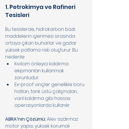
1. Petrokimya ve Rafineri 
Tesisleri 
Bu tesislerde, hidrokarbon bazlı 
maddelerin işlenmesi sırasında 
ortaya çıkan buharlar ve gazlar 
yüksek patlama riski oluşturur. Bu 
nedenle: 
Kıvılcım önleyici kaldırma 
ekipmanları kullanmak 
zorunludur. 
Ex-proof vinçler genellikle boru 
hatları, tank üstü çalışmaları, 
varil kaldırma gibi hassas 
operasyonlarda kullanılır. 
ABRA’nın Çözümü: 
Alev sızdırmaz 
motor yapısı, yüksek korumalı 