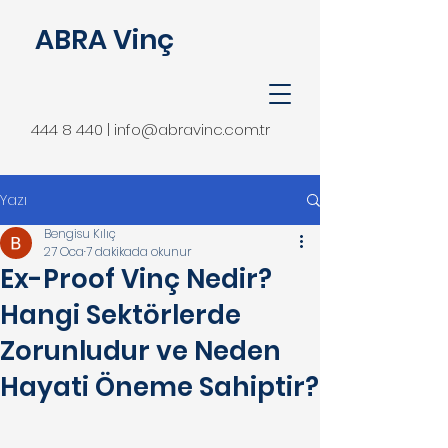
ABRA Vinç
444 8 440 | info@abravinc.com.tr
Yazı
Bengisu Kılıç
27 Oca
7 dakikada okunur
Ex-Proof Vinç Nedir?
Hangi Sektörlerde
Zorunludur ve Neden
Hayati Öneme Sahiptir?