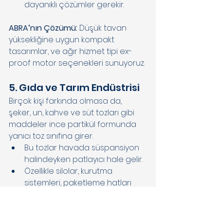
dayanıklı çözümler gerekir. 
ABRA’nın Çözümü:
 Düşük tavan 
yüksekliğine uygun kompakt 
tasarımlar, ve ağır hizmet tipi ex-
proof motor seçenekleri sunuyoruz. 
5. Gıda ve Tarım Endüstrisi 
Birçok kişi farkında olmasa da, 
şeker, un, kahve ve süt tozları gibi 
maddeler ince partikül formunda 
yanıcı toz sınıfına girer. 
Bu tozlar havada süspansiyon 
halindeyken patlayıcı hale gelir. 
Özellikle silolar, kurutma 
sistemleri, paketleme hatları 
Zone 21 ve 22
 altında 
değerlendirilir. 