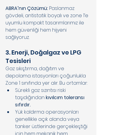
ABRA’nın Çözümü: 
Paslanmaz 
gövdeli, antistatik boyalı ve zone 1’e 
uyumlu kompakt tasarımlarımız ile 
hem güvenliği hem hijyeni 
sağlıyoruz. 
3. Enerji, Doğalgaz ve LPG 
Tesisleri 
Gaz sıkıştırma, dağıtım ve 
depolama istasyonları çoğunlukla 
Zone 1 sınıfında yer alır. Bu ortamlar: 
Sürekli gaz sızıntısı riski 
taşıdığından 
kıvılcım toleransı 
sıfırdır. 
Yük kaldırma operasyonları 
genellikle açık alanda veya 
tanker üstlerinde gerçekleştiği 
için hem mekanik hem 