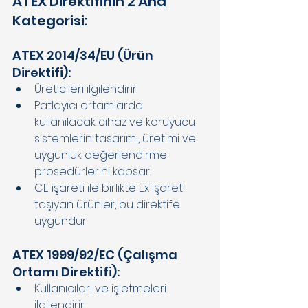
ATEX Direktifinin 2 Ana 
Kategorisi: 
ATEX 2014/34/EU (Ürün 
Direktifi): 
Üreticileri ilgilendirir. 
Patlayıcı ortamlarda 
kullanılacak cihaz ve koruyucu 
sistemlerin tasarımı, üretimi ve 
uygunluk değerlendirme 
prosedürlerini kapsar. 
CE işareti ile birlikte Ex işareti 
taşıyan ürünler, bu direktife 
uygundur. 
ATEX 1999/92/EC (Çalışma 
Ortamı Direktifi): 
Kullanıcıları ve işletmeleri 
ilgilendirir. 