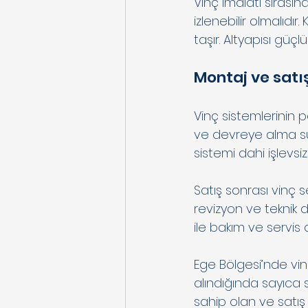
Vinç imalatı sırası
izlenebilir olmalıdır
taşır. Altyapısı güç
Montaj ve satı
Vinç sistemlerinin 
ve devreye alma sür
sistemi dahi işlevsiz 
Satış sonrası vinç s
revizyon ve teknik 
ile bakım ve servis a
Ege Bölgesi’nde vinç
alındığında sayıca s
sahip olan ve satış